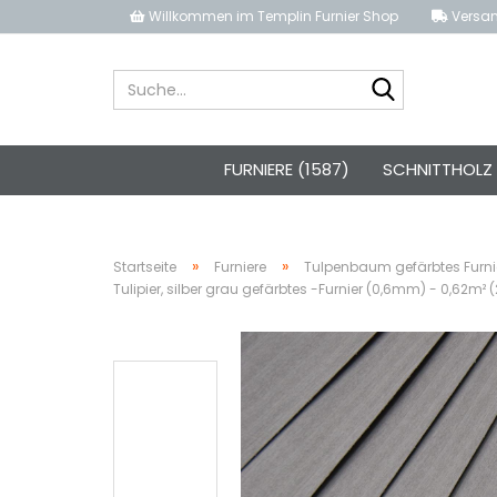
Willkommen im Templin Furnier Shop
Versand
Suche...
FURNIERE (1587)
SCHNITTHOLZ 
»
»
Startseite
Furniere
Tulpenbaum gefärbtes Furni
Tulipier, silber grau gefärbtes -Furnier (0,6mm) - 0,62m²