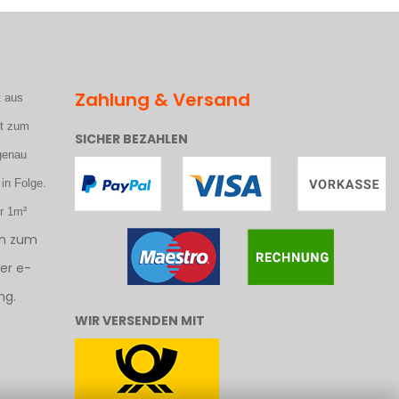
Zahlung & Versand
t aus
et zum
SICHER BEZAHLEN
genau
 in Folge.
r 1m²
en zum
er e-
ng.
WIR VERSENDEN MIT