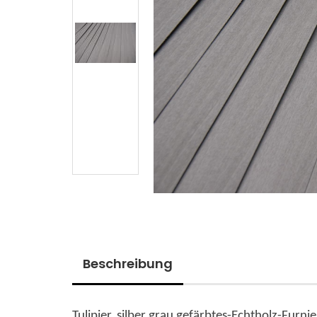
Beschreibung
Tulipier, silber grau gefärbtes-Echtholz-Furnie