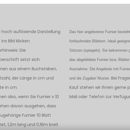
e hoch auflösende Darstellung
Das hier angebotene Furnier besteh
ins Bild klicken.
fortlaufenden Blättern. Ideal geeign
rhinweis: Die
Stürzen (spiegeln). Sie bekommen 
berschrift setzt sich
das abgebildete Furnier bzw. Blätter
en aus einem Buchstaben,
Ausnahme: Die Angebote mit Furnie
ttzahl, der Länge in cm und
Bei Frag
und die Zugabe/ Muster.
ite in cm.
Kauf stehen wir ihnen gerne p
nen also, wenn Sie Furnier x 10
Mail oder Telefon zur Verfügu
sehen davon ausgehen, dass
ugehörige Furnier 10 Blatt
tet, 1,2m lang und 0,16m breit