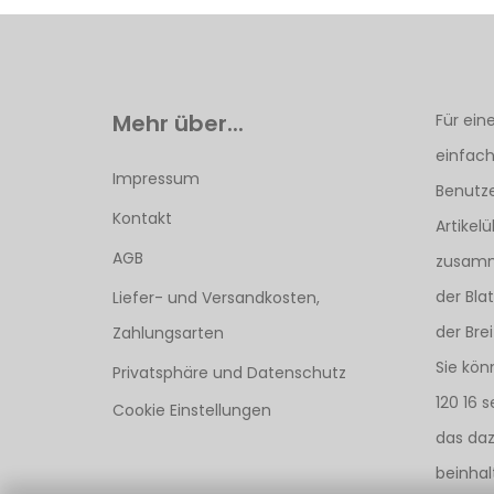
Mehr über...
Für ein
einfach 
Impressum
Benutze
Kontakt
Artikelü
AGB
zusamm
der Bla
Liefer- und Versandkosten,
der Bre
Zahlungsarten
Sie kön
Privatsphäre und Datenschutz
120 16 
Cookie Einstellungen
das daz
beinhal