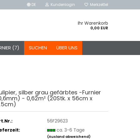
DE
Kundenlogin
Merkzettel
Ihr Warenkorb
0,00 EUR
NIER (7)
SUCHEN
ÜBER UNS
ulipier, silber grau gefärbtes -Furnier
0,6mm) - 0,62m² (20Stk. x 56cm x
,5cm)
t.Nr.:
56F29623
ieferzeit:
ca. 3-6 Tage
(Ausland abweichend)