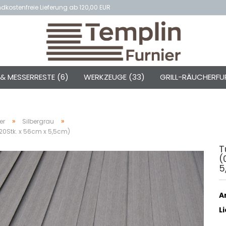
kostenfreie Lieferung ab 120,00 EUR
& MESSERRESTE (6)
WERKZEUGE (33)
GRILL-RÄUCHERFUR
»
»
er
Silbergrau
 (20Stk. x 56cm x 5,5cm)
T
(
5
Ar
L