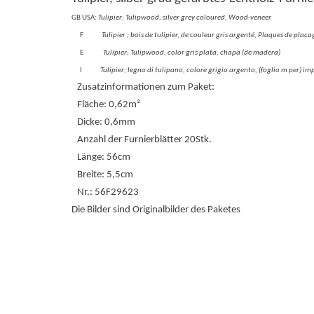
GB USA:
Tulipier; Tulipwood, silver grey coloured, Wood-veneer
F
Tulipier ; bois de tulipier, de couleur gris argenté, Plaques de placa
E
Tulipier; Tulipwood, color gris plata, chapa (de madera)
I
Tulipier; legno di tulipano, colore grigio argento, (foglio m per) i
Zusatzinformationen zum Paket:
Fläche: 0,62m²
Dicke: 0,6mm
Anzahl der Furnierblätter 20Stk.
Länge: 56cm
Breite: 5,5cm
Nr.: 56F29623
Die Bilder sind Originalbilder des Paketes