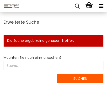
Erweiterte Suche
Die Suche ergab keine genauen Treffer.
MÖCHTEN
Möchten Sie noch einmal suchen?
SIE
NOCH
EINMAL
SUCHEN?
SUCHEN