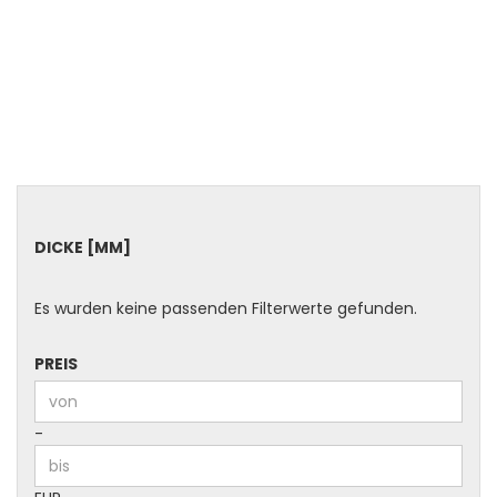
DICKE
DICKE [MM]
[MM]
Es wurden keine passenden Filterwerte gefunden.
PREIS
PREIS
Preis bis
-