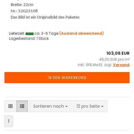
Breite: 22cm
Nr.: 52G23108
Das Bild ist ein Originalbild des Paketes
Lieferzeit:
ca. 3-6 Tage
(Ausland abweichend)
Lagerbestand: 1 Stück
103,05 EUR
45,00 EUR pro m²
inkl. 19% MwSt. zzgl.
Versand
IN DEN WARENKORB
Sortieren nach
pro Seite
Sortieren nach
12 pro Seite
1