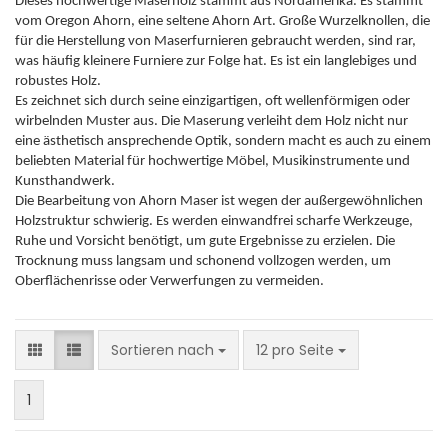
Dieses hochwertige Maserholz stammt aus Nordamerika. Es stammt
vom Oregon Ahorn, eine seltene Ahorn Art. Große Wurzelknollen, die
für die Herstellung von Maserfurnieren gebraucht werden, sind rar,
was häufig kleinere Furniere zur Folge hat. Es ist ein langlebiges und
robustes Holz.
Es zeichnet sich durch seine einzigartigen, oft wellenförmigen oder
wirbelnden Muster aus. Die Maserung verleiht dem Holz nicht nur
eine ästhetisch ansprechende Optik, sondern macht es auch zu einem
beliebten Material für hochwertige Möbel, Musikinstrumente und
Kunsthandwerk.
Die Bearbeitung von Ahorn Maser ist wegen der außergewöhnlichen
Holzstruktur schwierig. Es werden einwandfrei scharfe Werkzeuge,
Ruhe und Vorsicht benötigt, um gute Ergebnisse zu erzielen. Die
Trocknung muss langsam und schonend vollzogen werden, um
Oberflächenrisse oder Verwerfungen zu vermeiden.
Sortieren nach
pro Seite
Sortieren nach
12 pro Seite
1