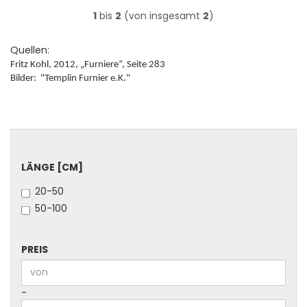
1
bis
2
(von insgesamt
2
)
Quellen:
Fritz Kohl, 2012, „Furniere“, Seite 283
Bilder: "Templin Furnier e.K."
LÄNGE
LÄNGE [CM]
[CM]
20-50
50-100
PREIS
PREIS
Preis bis
-