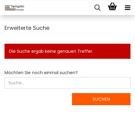
Erweiterte Suche
Die Suche ergab keine genauen Treffer.
MÖCHTEN
Möchten Sie noch einmal suchen?
SIE
NOCH
EINMAL
SUCHEN?
SUCHEN