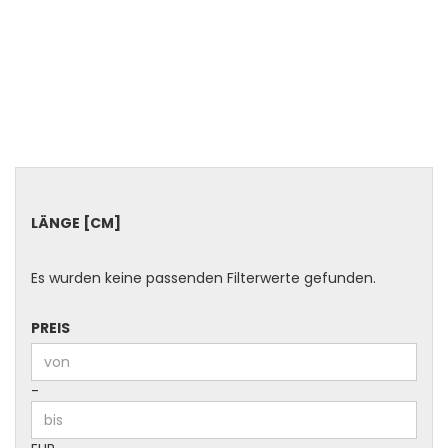
LÄNGE
LÄNGE [CM]
[CM]
Es wurden keine passenden Filterwerte gefunden.
PREIS
PREIS
Preis bis
-