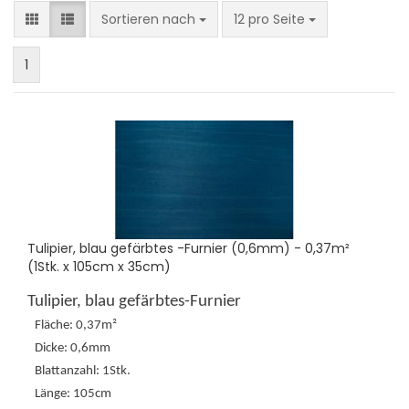
Sortieren nach
pro Seite
Sortieren nach
12 pro Seite
1
Tulipier, blau gefärbtes -Furnier (0,6mm) - 0,37m²
(1Stk. x 105cm x 35cm)
Tulipier, blau gefärbtes-Furnier
Fläche: 0,37m²
Dicke: 0,6mm
Blattanzahl: 1Stk.
Länge: 105cm