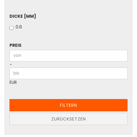
DICKE
DICKE [MM]
[MM]
0.6
PREIS
PREIS
Preis bis
-
EUR
FILTERN
ZURÜCKSETZEN