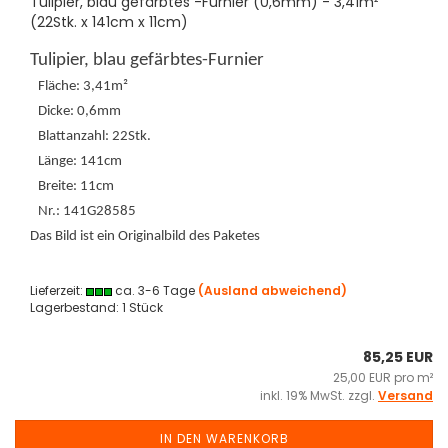
Tulipier, blau gefärbtes -Furnier (0,6mm) - 3,41m²
(22Stk. x 141cm x 11cm)
Tulipier, blau gefärbtes-Furnier
Fläche: 3,41m²
Dicke: 0,6mm
Blattanzahl: 22Stk.
Länge: 141cm
Breite: 11cm
Nr.: 141G28585
Das Bild ist ein Originalbild des Paketes
Lieferzeit:
ca. 3-6 Tage
(Ausland abweichend)
Lagerbestand: 1 Stück
85,25 EUR
25,00 EUR pro m²
inkl. 19% MwSt. zzgl.
Versand
IN DEN WARENKORB