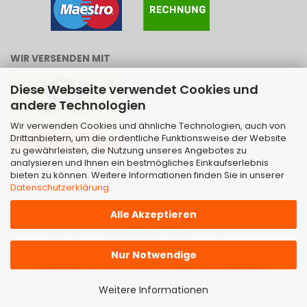
WIR VERSENDEN MIT
Diese Webseite verwendet Cookies und
andere Technologien
Wir verwenden Cookies und ähnliche Technologien, auch von
Drittanbietern, um die ordentliche Funktionsweise der Website
zu gewährleisten, die Nutzung unseres Angebotes zu
analysieren und Ihnen ein bestmögliches Einkaufserlebnis
bieten zu können. Weitere Informationen finden Sie in unserer
Datenschutzerklärung
.
Alle Akzeptieren
Shopsoftware
by Gambio.de © 2026 | Template von
JungCreative
.
Alle Preise inkl. MwSt. & zzgl. Versandkosten
Nur Notwendige
Alle Markennamen, Warenzeichen sowie sämtliche
Produktbilder sind Eigentum Ihrer rechtmäßigen
Eigentümer und dienen hier nur der Beschreibung.
Weitere Informationen