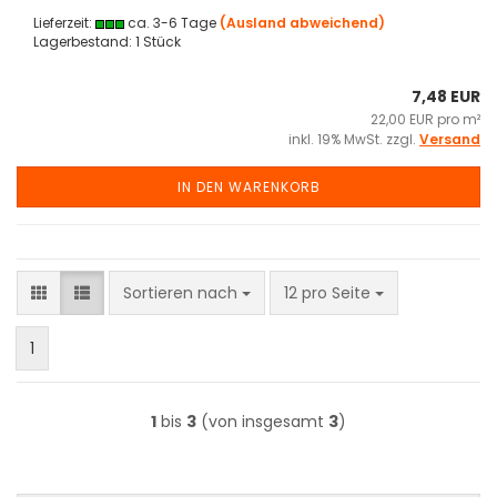
Lieferzeit:
ca. 3-6 Tage
(Ausland abweichend)
Lagerbestand: 1 Stück
7,48 EUR
22,00 EUR pro m²
inkl. 19% MwSt. zzgl.
Versand
IN DEN WARENKORB
Sortieren nach
pro Seite
Sortieren nach
12 pro Seite
1
1
bis
3
(von insgesamt
3
)