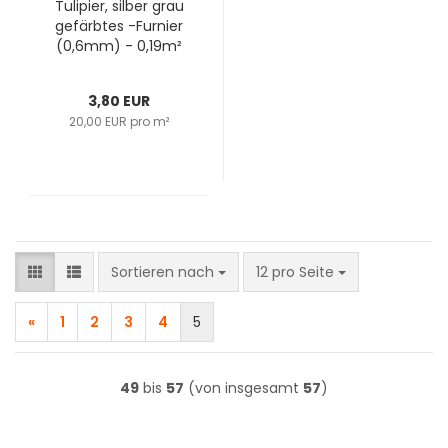
Tulipier, silber grau
gefärbtes -Furnier
(0,6mm) - 0,19m²
(16Stk. x 12cm x
10cm)
3,80 EUR
20,00 EUR pro m²
Sortieren nach
pro Seite
Sortieren nach
12 pro Seite
«
1
2
3
4
5
49
bis
57
(von insgesamt
57
)