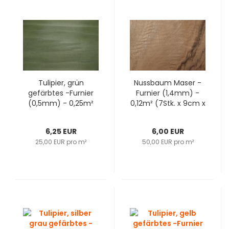
Tulipier, grün
Nussbaum Maser -
gefärbtes -Furnier
Furnier (1,4mm) -
(0,5mm) - 0,25m²
0,12m² (7Stk. x 9cm x
(1Stk. x 105cm x
19cm)
24cm)
6,25 EUR
6,00 EUR
25,00 EUR pro m²
50,00 EUR pro m²