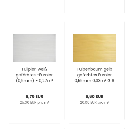
Tulipier, weiß
Tulpenbaum gelb
gefärbtes -Furnier
gefärbtes Furnier
(0,5mm) - 0,27m²
0,55mm 0,33m² G 6
(1Stk. x 105cm x
29 19
26cm)
6,75 EUR
6,60 EUR
25,00 EUR pro m²
20,00 EUR pro m²