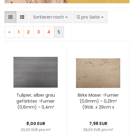
Sortieren nach
pro Seite
Sortieren nach
12 pro Seite
«
1
2
3
4
5
Tulipier, silber grau
Birke Maser -Furnier
gefärbtes -Furnier
(0,6mm) - 0,21m²
(0,6mm) - 0,4m²
(9Stk. x 29cm x
(30Stk. x 11cm x
8cm)
12cm)
8,00 EUR
7,98 EUR
20,00 EUR pro m²
38,00 EUR pro m²